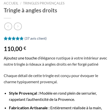
ACCUEIL
/
TRINGLES PROVENÇALES
Tringle à angles droits
(
37
avis client)
Noté
37
4.97
110,00
€
sur 5 basé
sur
notations
Ajoutez une touche
d’élégance rustique à votre intérieur avec
client
notre tringle à rideaux à angles droits en fer forgé patiné
Chaque détail de cette tringle est conçu pour évoquer le
charme typiquement provençal.
Style Provençal :
Modèle en rond plein de serrurier,
rappelant l’authenticité de la Provence.
Fabrication Artisanale :
Entièrement réalisée à la main,