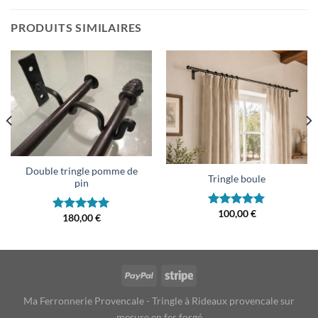
PRODUITS SIMILAIRES
Double tringle pomme de
Tringle boule
pin
100,00
€
Note
5.00
180,00
€
Note
5.00
sur 5
sur 5
Ma Ferronnerie Provencale - Tringle à Rideaux provencale sur
mesure en fer forgé