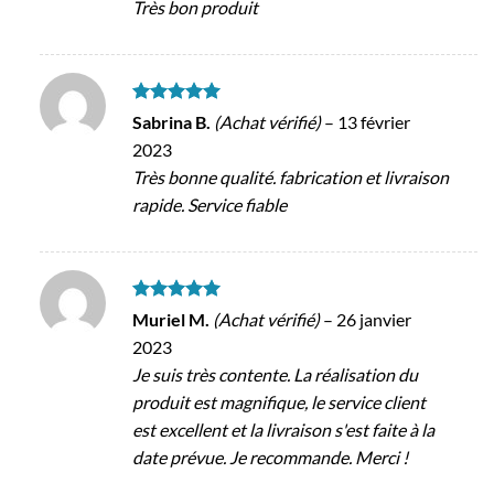
Très bon produit
Note
5
sur
Sabrina B.
(Achat vérifié)
–
13 février
5
2023
Très bonne qualité. fabrication et livraison
rapide. Service fiable
Note
5
sur
Muriel M.
(Achat vérifié)
–
26 janvier
5
2023
Je suis très contente. La réalisation du
produit est magnifique, le service client
est excellent et la livraison s'est faite à la
date prévue. Je recommande. Merci !