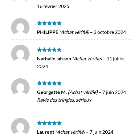
5
16 février 2025
Note
5
sur
PHILIPPE
(Achat vérifié)
–
3 octobre 2024
5
Note
5
sur
Nathalie jaisson
(Achat vérifié)
–
11 juillet
5
2024
Note
5
sur
Georgette M.
(Achat vérifié)
–
7 juin 2024
5
Ravie des tringles, sérieux
Note
5
sur
Laurent
(Achat vérifié)
–
7 juin 2024
5