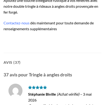
Ajoutez une touche d’élégance rustique à vos fenêtres avec
notre double tringle à rideaux à angles droits provençale en
fer forgé.
Contactez-nous
dès maintenant pour toute demande de
renseignements supplémentaires
AVIS (37)
37 avis pour
Tringle à angles droits
Note
5
sur
Stéphanie Biville
(Achat vérifié)
–
3 mai
5
2026