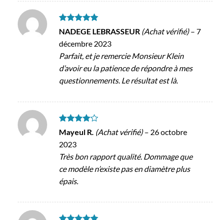
Note
5
sur
NADEGE LEBRASSEUR
(Achat vérifié)
–
7
5
décembre 2023
Parfait, et je remercie Monsieur Klein
d’avoir eu la patience de répondre à mes
questionnements. Le résultat est là.
Note
4
Mayeul R.
(Achat vérifié)
–
26 octobre
sur 5
2023
Très bon rapport qualité. Dommage que
ce modèle n’existe pas en diamètre plus
épais.