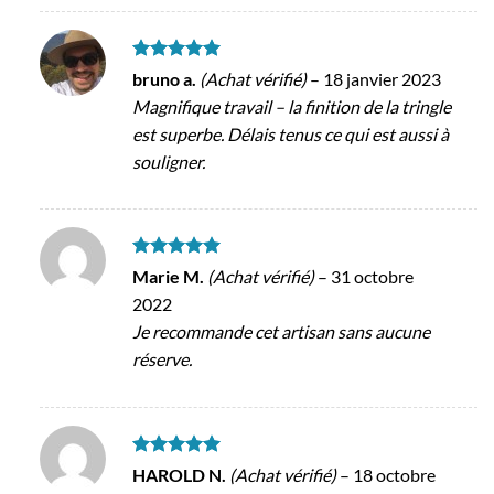
Note
5
sur
bruno a.
(Achat vérifié)
–
18 janvier 2023
5
Magnifique travail – la finition de la tringle
est superbe. Délais tenus ce qui est aussi à
souligner.
Note
5
sur
Marie M.
(Achat vérifié)
–
31 octobre
5
2022
Je recommande cet artisan sans aucune
réserve.
Note
5
sur
HAROLD N.
(Achat vérifié)
–
18 octobre
5