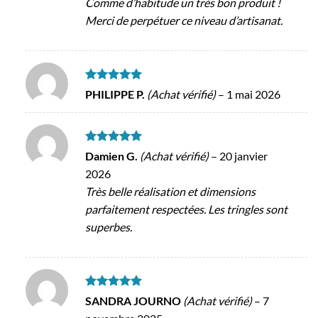
Comme d’habitude un très bon produit !
Merci de perpétuer ce niveau d’artisanat.
Note
5
sur
PHILIPPE P.
(Achat vérifié)
–
1 mai 2026
5
Note
5
sur
Damien G.
(Achat vérifié)
–
20 janvier
5
2026
Très belle réalisation et dimensions
parfaitement respectées. Les tringles sont
superbes.
Note
5
sur
SANDRA JOURNO
(Achat vérifié)
–
7
5