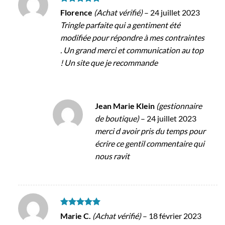
Note
5
sur
Florence
(Achat vérifié)
–
24 juillet 2023
5
Tringle parfaite qui a gentiment été
modifiée pour répondre à mes contraintes
. Un grand merci et communication au top
! Un site que je recommande
Jean Marie Klein
(gestionnaire
de boutique)
–
24 juillet 2023
merci d avoir pris du temps pour
écrire ce gentil commentaire qui
nous ravit
Note
5
sur
Marie C.
(Achat vérifié)
–
18 février 2023
5