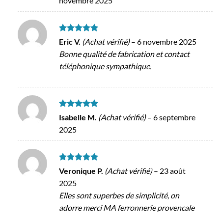
novembre 2025
Note
5
sur
Eric V.
(Achat vérifié)
–
6 novembre 2025
5
Bonne qualité de fabrication et contact
téléphonique sympathique.
Note
5
sur
Isabelle M.
(Achat vérifié)
–
6 septembre
5
2025
Note
5
sur
Veronique P.
(Achat vérifié)
–
23 août
5
2025
Elles sont superbes de simplicité, on
adorre merci MA ferronnerie provencale