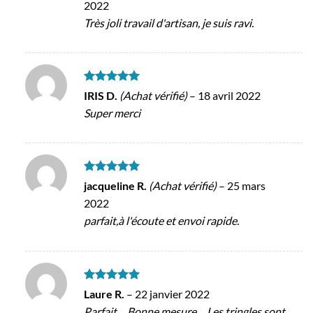
2022
Très joli travail d'artisan, je suis ravi.
Note
5
sur
IRIS D.
(Achat vérifié)
–
18 avril 2022
5
Super merci
Note
5
sur
jacqueline R.
(Achat vérifié)
–
25 mars
5
2022
parfait,à l'écoute et envoi rapide.
Note
5
sur
Laure R.
–
22 janvier 2022
5
Parfait… Bonne mesure… Les tringles sont