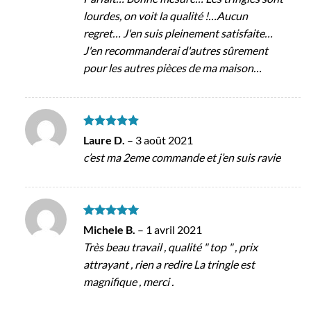
lourdes, on voit la qualité !…Aucun
regret… J'en suis pleinement satisfaite…
J'en recommanderai d'autres sûrement
pour les autres pièces de ma maison…
Note
5
sur
Laure D.
–
3 août 2021
5
c’est ma 2eme commande et j’en suis ravie
Note
5
sur
Michele B.
–
1 avril 2021
5
Très beau travail , qualité " top " , prix
attrayant , rien a redire La tringle est
magnifique , merci .