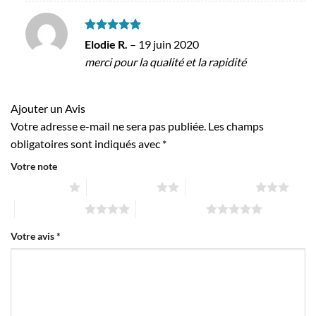
Note
5
sur
Elodie R.
–
19 juin 2020
5
merci pour la qualité et la rapidité
Ajouter un Avis
Votre adresse e-mail ne sera pas publiée.
Les champs
obligatoires sont indiqués avec
*
Votre note
1 étoile sur 5
2 étoiles sur 5
3 étoiles sur 5
4 étoiles sur 5
5 étoiles sur 5
Votre avis
*