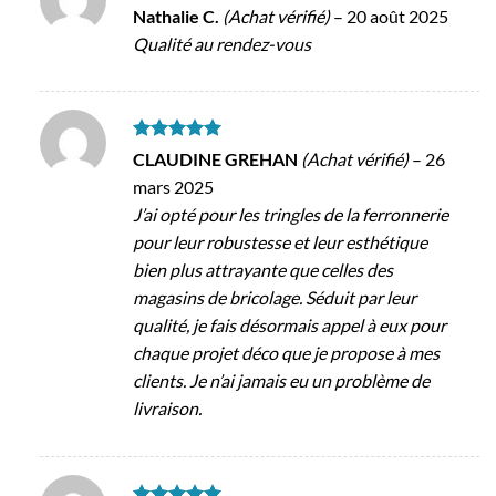
Note
5
sur
Nathalie C.
(Achat vérifié)
–
20 août 2025
5
Qualité au rendez-vous
Note
5
sur
CLAUDINE GREHAN
(Achat vérifié)
–
26
5
mars 2025
J’ai opté pour les tringles de la ferronnerie
pour leur robustesse et leur esthétique
bien plus attrayante que celles des
magasins de bricolage. Séduit par leur
qualité, je fais désormais appel à eux pour
chaque projet déco que je propose à mes
clients. Je n’ai jamais eu un problème de
livraison.