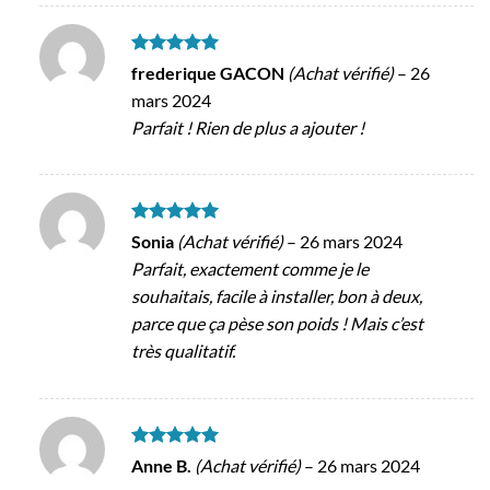
Note
5
sur
frederique GACON
(Achat vérifié)
–
26
5
mars 2024
Parfait ! Rien de plus a ajouter !
Note
5
sur
Sonia
(Achat vérifié)
–
26 mars 2024
5
Parfait, exactement comme je le
souhaitais, facile à installer, bon à deux,
parce que ça pèse son poids ! Mais c’est
très qualitatif.
Note
5
sur
Anne B.
(Achat vérifié)
–
26 mars 2024
5