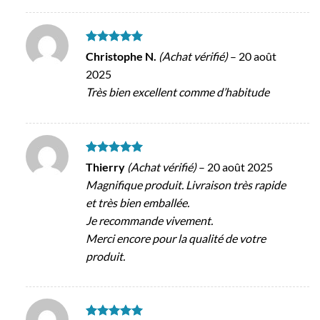
Note
5
sur
Christophe N.
(Achat vérifié)
–
20 août
5
2025
Très bien excellent comme d’habitude
Note
5
sur
Thierry
(Achat vérifié)
–
20 août 2025
5
Magnifique produit. Livraison très rapide
et très bien emballée.
Je recommande vivement.
Merci encore pour la qualité de votre
produit.