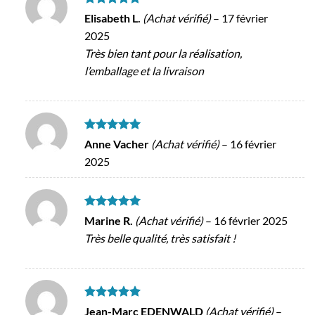
Note
5
sur
Elisabeth L.
(Achat vérifié)
–
17 février
5
2025
Très bien tant pour la réalisation,
l’emballage et la livraison
Note
5
sur
Anne Vacher
(Achat vérifié)
–
16 février
5
2025
Note
5
sur
Marine R.
(Achat vérifié)
–
16 février 2025
5
Très belle qualité, très satisfait !
Note
5
sur
Jean-Marc EDENWALD
(Achat vérifié)
–