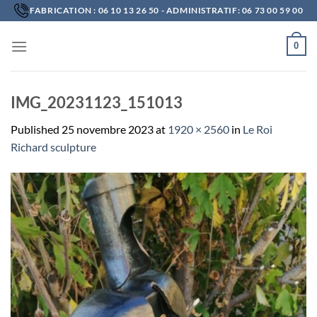
Skip
FABRICATION : 06 10 13 26 50 - ADMINISTRATIF: 06 73 00 59 00
to
content
0
IMG_20231123_151013
Published
25 novembre 2023
at
1920 × 2560
in
Le Roi
Richard sculpture